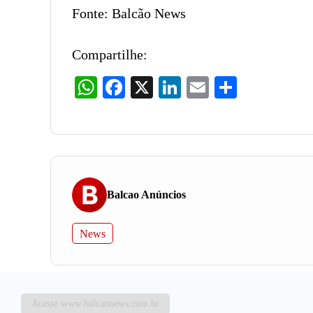
Fonte: Balcão News
Compartilhe:
WhatsApp
Facebook
X
LinkedIn
Email
Share
Balcao Anúncios
News
Acesse www.balcaonews.com.br