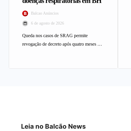
doenças respiratórias em BH
Balcao Anúncios
6 de agosto de 2026
Queda nos casos de SRAG permite
revogação de decreto após quatro meses A
Prefeitura de Belo Horizonte revogou…
Leia no Balcão News