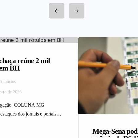
haça reúne 2 mil
s em BH
 Anúncios
osto de 2026
ulgação. COLUNA MG
estaques dos jornais e portais
 da Rede Sindijori MG.
Mega-Sena pod
ça reúne 2…