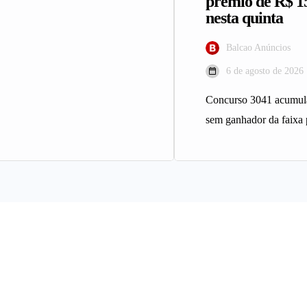
prêmio de R$ 1
nesta quinta
Balcao Anúncios
6 de agosto de 2026
Concurso 3041 acumula
sem ganhador da faixa 
Sena sorteia nesta quin