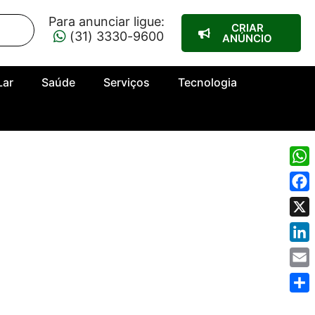
Para anunciar ligue:
CRIAR
(31) 3330-9600
ANÚNCIO
Lar
Saúde
Serviços
Tecnologia
Wha
Fac
X
Link
Emai
Shar