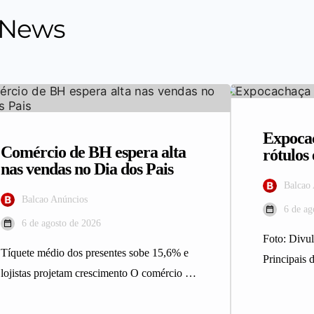
 News
Expocac
Comércio de BH espera alta
rótulo
nas vendas no Dia dos Pais
Balcao
Balcao Anúncios
6 de ag
6 de agosto de 2026
Foto: Div
Tíquete médio dos presentes sobe 15,6% e
Principais d
lojistas projetam crescimento O comércio de
integrantes
Belo Horizonte deve registrar maior…
Expocacha