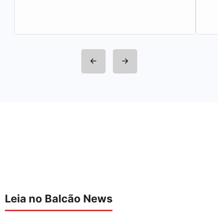
integrantes da Rede Sindijori MG. Nova
Estação de…
Leia no Balcão News