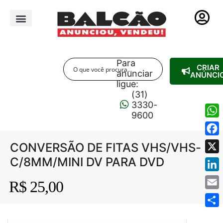
PUBLICIDADE LEGAL
Para
CRIAR
anunciar
ANÚNCI
ligue:
(31)
3330-
9600
Wha
Fac
CONVERSÃO DE FITAS VHS/VHS-
C/8MM/MINI DV PARA DVD
X
Link
R$ 25,00
NaN / 2
Emai
Shar