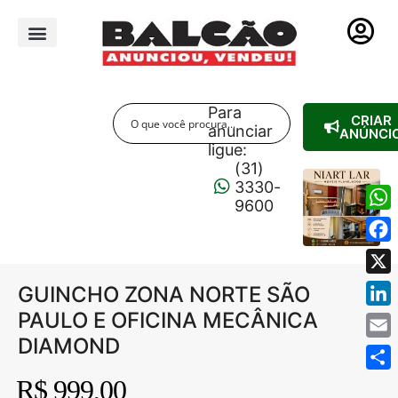
PUBLICIDADE LEGAL
Para
CRIAR
anunciar
ANÚNCI
ligue:
(31)
3330-
9600
Wha
Fac
X
GUINCHO ZONA NORTE SÃO
PAULO E OFICINA MECÂNICA
Link
DIAMOND
Emai
Shar
R$ 999,00