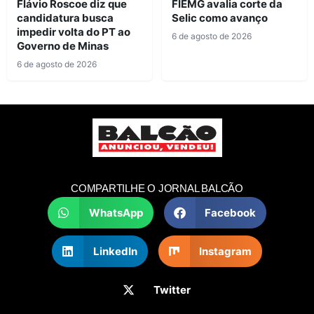
Flávio Roscoe diz que
FIEMG avalia corte da
candidatura busca
Selic como avanço
impedir volta do PT ao
6 de agosto de 2026
Governo de Minas
6 de agosto de 2026
COMPARTILHE O JORNAL BALCÃO
WhatsApp
Facebook
LinkedIn
Instagram
Twitter