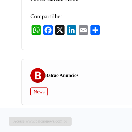
Compartilhe:
WhatsApp
Facebook
X
LinkedIn
Email
Share
Balcao Anúncios
News
Acesse www.balcaonews.com.br