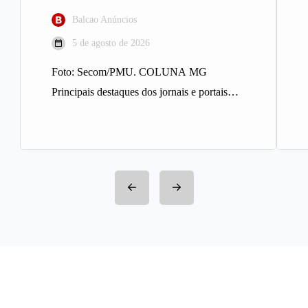
Balcao Anúncios
5 de agosto de 2026
Foto: Secom/PMU. COLUNA MG
Principais destaques dos jornais e portais
integrantes da Rede Sindijori MG. Nova
Estação de…