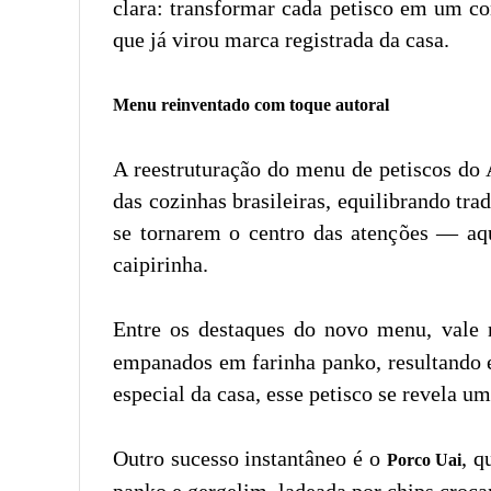
clara: transformar cada petisco em um co
que já virou marca registrada da casa.
Menu reinventado com toque autoral
A reestruturação do menu de petiscos do 
das cozinhas brasileiras, equilibrando tr
se tornarem o centro das atenções — aq
caipirinha.
Entre os destaques do novo menu, vale 
empanados em farinha panko, resultando 
especial da casa, esse petisco se revela u
Outro sucesso instantâneo é o
, q
Porco Uai
panko e gergelim, ladeada por chips cro