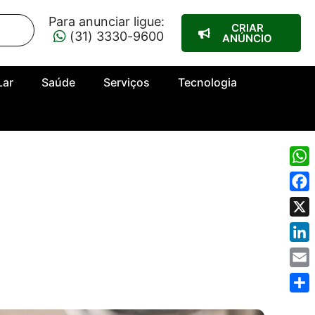
Para anunciar ligue:
CRIAR
(31) 3330-9600
ANÚNCIO
Lar
Saúde
Serviços
Tecnologia
Wha
Fac
X
Link
Emai
Shar