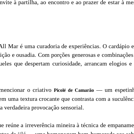
nvite à partilha, ao encontro e ao prazer de estar 
All Mar é uma curadoria de experiências. O cardápio ex
adição e ousadia. Com porções generosas e combinações
ueles que despertam curiosidade, arrancam elogios e
mencionar o criativo
— um espetinh
Picolé de Camarão
em uma textura crocante que contrasta com a suculê
ma verdadeira provocação sensorial.
ue reúne a irreverência mineira à técnica de empanam
cantes de jiló — uma homenagem bem-humorada aos sabo