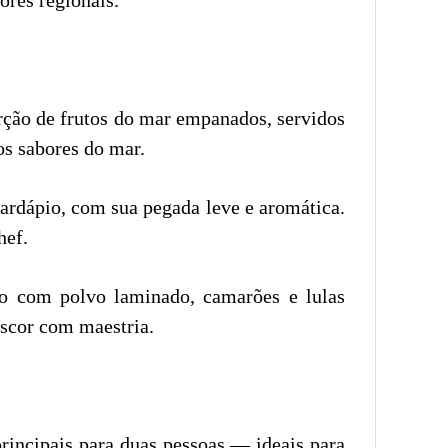
rção de frutos do mar empanados, servidos
 os sabores do mar.
cardápio, com sua pegada leve e aromática.
hef.
 com polvo laminado, camarões e lulas
escor com maestria.
incipais para duas pessoas — ideais para