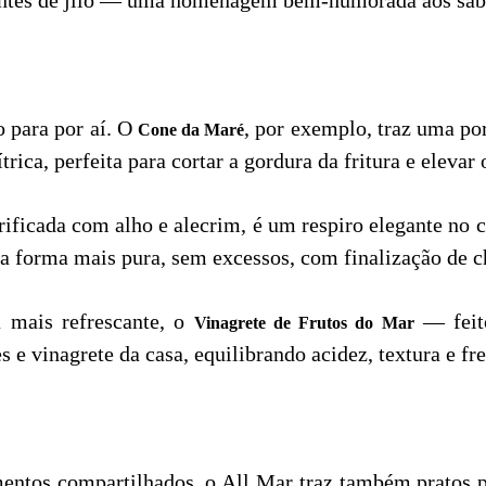
o para por aí. O
, por exemplo, traz uma po
Cone da Maré
rica, perfeita para cortar a gordura da fritura e elevar
rificada com alho e alecrim, é um respiro elegante no 
a forma mais pura, sem excessos, com finalização de c
 mais refrescante, o
— feito
Vinagrete de Frutos do Mar
 e vinagrete da casa, equilibrando acidez, textura e fr
tos compartilhados, o All Mar traz também pratos pr