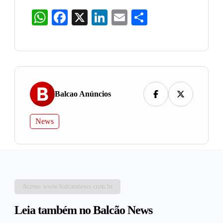
WhatsApp
Facebook
X
LinkedIn
Email
Share
Balcao Anúncios
News
Acesse www.balcaonews.com.br
Leia também no Balcão News