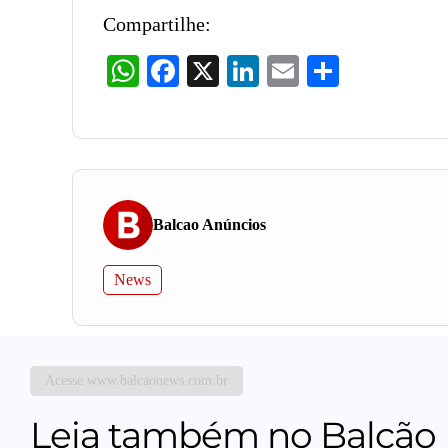
Compartilhe:
WhatsApp
Facebook
X
LinkedIn
Email
Share
Balcao Anúncios
News
Acesse www.balcaonews.com.br
Leia também no Balcão