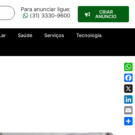
Para anunciar ligue:
CRIAR
(31) 3330-9600
ANÚNCIO
Lar
Saúde
Serviços
Tecnologia
Wha
Fac
X
Link
Emai
Shar