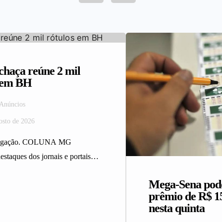
haça reúne 2 mil
s em BH
 Anúncios
osto de 2026
ulgação. COLUNA MG
estaques dos jornais e portais
 da Rede Sindijori MG.
Mega-Sena pod
ça reúne 2…
prêmio de R$ 1
nesta quinta