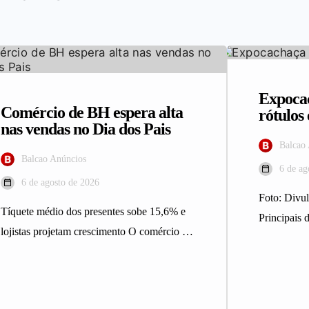
Expocac
Comércio de BH espera alta
rótulo
nas vendas no Dia dos Pais
Balcao
Balcao Anúncios
6 de ag
6 de agosto de 2026
Foto: Div
Tíquete médio dos presentes sobe 15,6% e
Principais d
lojistas projetam crescimento O comércio de
integrantes
Belo Horizonte deve registrar maior…
Expocacha