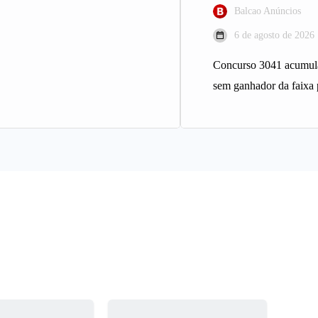
Balcao Anúncios
6 de agosto de 2026
Concurso 3041 acumula
sem ganhador da faixa 
Sena sorteia nesta quin