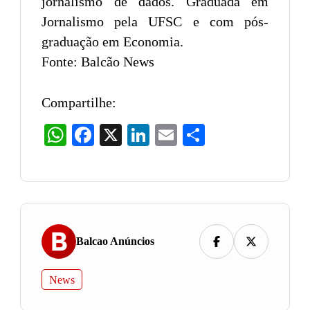
jornalismo de dados. Graduada em
Jornalismo pela UFSC e com pós-
graduação em Economia.
Fonte: Balcão News
Compartilhe:
WhatsApp
Facebook
X
LinkedIn
Email
Share
Balcao Anúncios
News