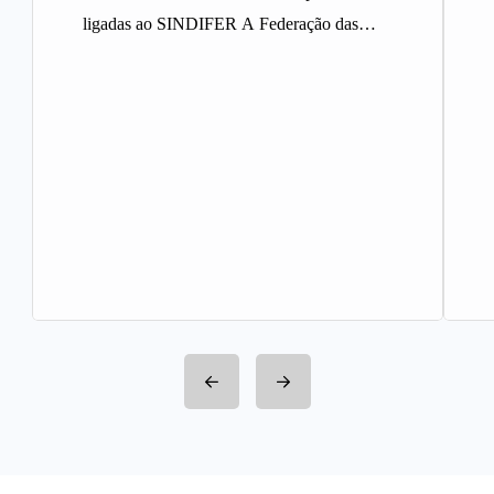
ligadas ao SINDIFER A Federação das
Indústrias do Estado de Minas Gerais
(FIEMG)…