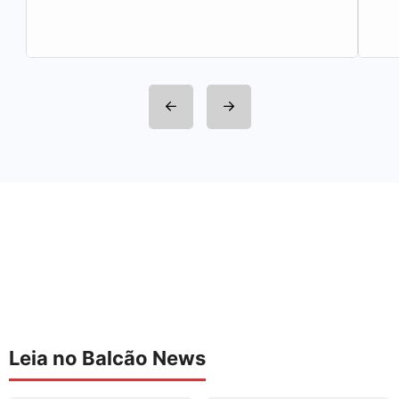
integrantes da Rede Sindijori MG. Nova
Estação de…
Leia no Balcão News