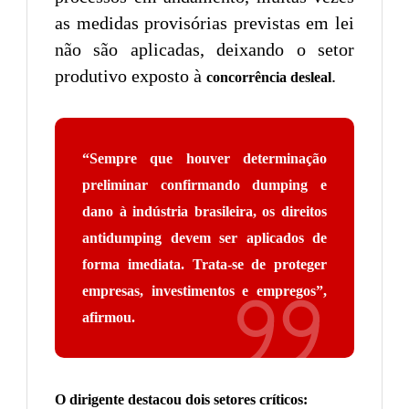
as medidas provisórias previstas em lei
não são aplicadas, deixando o setor
produtivo exposto à
.
concorrência desleal
“
Sempre que houver determinação
preliminar confirmando dumping e
dano à indústria brasileira, os direitos
antidumping devem ser aplicados de
forma imediata. Trata-se de proteger
empresas, investimentos e empregos
”,
afirmou.
O dirigente destacou dois setores críticos: