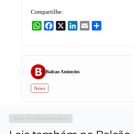
Compartilhe:
WhatsApp
Facebook
X
LinkedIn
Email
Share
Balcao Anúncios
News
Acesse www.balcaonews.com.br