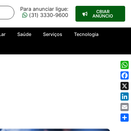
Para anunciar ligue:
CRIAR
(31) 3330-9600
ANÚNCIO
Lar
Saúde
Serviços
Tecnologia
Wha
Fac
X
Link
Emai
Shar