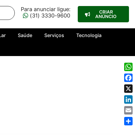
Para anunciar ligue:
CRIAR
(31) 3330-9600
ANÚNCIO
Lar
Saúde
Serviços
Tecnologia
Wha
Fac
X
Link
Emai
Shar