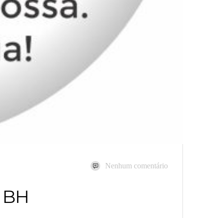
Nenhum comentário
m BH