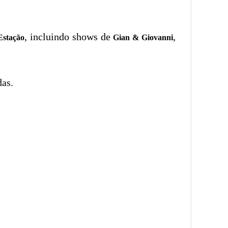
, incluindo shows de
,
Estação
Gian & Giovanni
das.