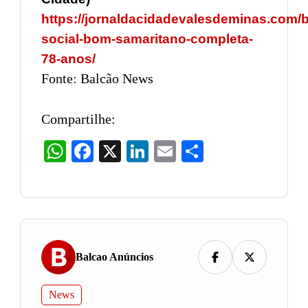
https://jornaldacidadevalesdeminas.com/b
social-bom-samaritano-completa-
78-anos/
Fonte: Balcão News
Compartilhe:
WhatsApp
Facebook
X
LinkedIn
Email
Share
Balcao Anúncios
News