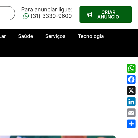
Para anunciar ligue:
CRIAR
(31) 3330-9600
ANÚNCIO
Lar
Saúde
Serviços
Tecnologia
Wha
Fac
X
Link
Emai
Shar