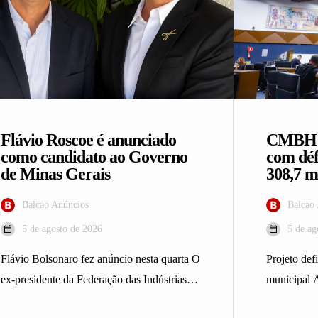
Flávio Roscoe é anunciado
CMBH a
como candidato ao Governo
com déf
de Minas Gerais
308,7 m
Balcao Anúncios
Balcao
5 de agosto de 2026
5 de ag
Flávio Bolsonaro fez anúncio nesta quarta O
Projeto def
ex-presidente da Federação das Indústrias
municipal 
do Estado de Minas Gerais (Fiemg),…
Horizonte a