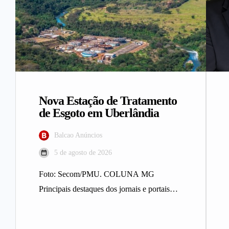
Nova Estação de Tratamento
de Esgoto em Uberlândia
Balcao Anúncios
5 de agosto de 2026
Foto: Secom/PMU. COLUNA MG
Principais destaques dos jornais e portais
integrantes da Rede Sindijori MG. Nova
Estação de…