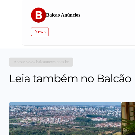
Balcao Anúncios
News
Acesse www.balcaonews.com.br
Leia também no Balcão