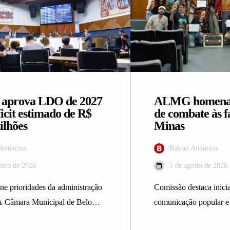
prova LDO de 2027
ALMG homenage
icit estimado de R$
de combate às 
ilhões
Minas
 Anúncios
Balcao Anúncios
osto de 2026
5 de agosto de 2026
ine prioridades da administração
Comissão destaca inicia
A Câmara Municipal de Belo
comunicação popular e
provou, em turno único, o
A Comissão de Direit