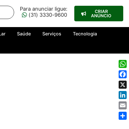
Para anunciar ligue:
CRIAR
(31) 3330-9600
ANÚNCIO
Lar
Saúde
Serviços
Tecnologia
Wha
Fac
X
Link
Emai
Shar