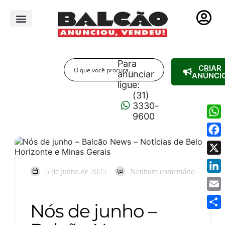
PUBLICIDADE LEGAL
Para
CRIAR
anunciar
ANÚNCI
ligue:
(31)
3330-
9600
Wha
Fac
X
5 de junho de 2025
Nenhum comentário
Link
Emai
Nós de junho –
Shar