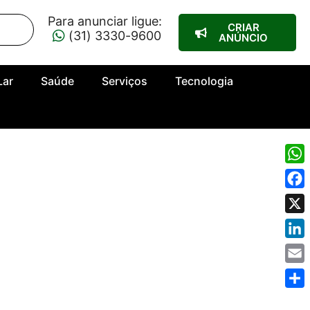
Para anunciar ligue:
CRIAR
(31) 3330-9600
ANÚNCIO
Lar
Saúde
Serviços
Tecnologia
Wha
Fac
X
Link
Emai
Shar