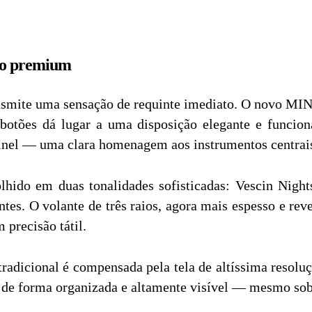
to premium
ransmite uma sensação de requinte imediato. O novo MIN
botões dá lugar a uma disposição elegante e funcio
painel — uma clara homenagem aos instrumentos centra
lhido em duas tonalidades sofisticadas: Vescin Nigh
tes. O volante de três raios, agora mais espesso e re
precisão tátil.
radicional é compensada pela tela de altíssima resolu
 de forma organizada e altamente visível — mesmo sob l