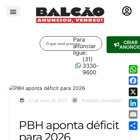
PUBLICIDADE LEGAL
Para
CRIAR
anunciar
ANÚNCI
ligue:
(31)
3330-
9600
Wha
Fac
X
22 de maio de 2025
Nenhum comentário
Link
PBH aponta déficit
Emai
para 2026
Shar