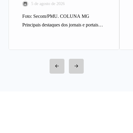
5 de agosto de 2026
Foto: Secom/PMU. COLUNA MG
Principais destaques dos jornais e portais
integrantes da Rede Sindijori MG. Nova
Estação de…