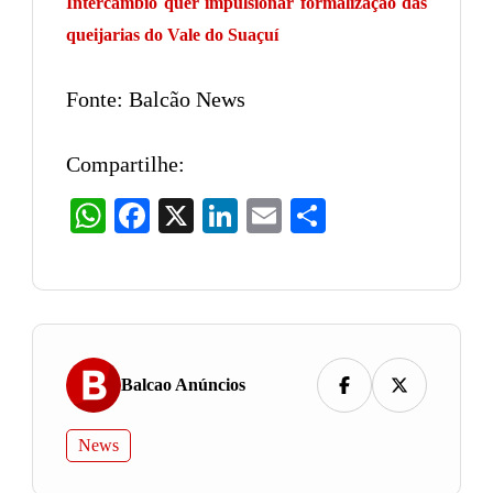
Intercâmbio quer impulsionar formalização das
queijarias do Vale do Suaçuí
Fonte: Balcão News
Compartilhe:
WhatsApp
Facebook
X
LinkedIn
Email
Share
Balcao Anúncios
News