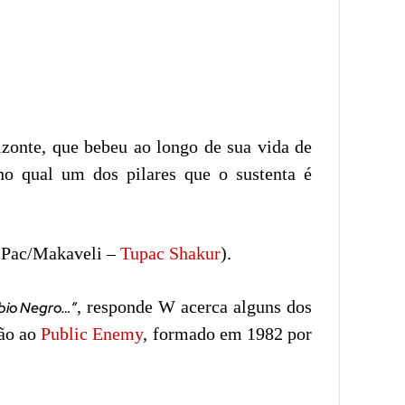
izonte, que bebeu ao longo de sua vida de
o qual um dos pilares que o sustenta é
2Pac/Makaveli –
Tupac Shakur
).
, responde W acerca alguns dos
mbio Negro…”
ção ao
Public Enemy
, formado em 1982 por