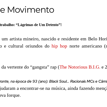
 e Movimento
 trabalho: “Lágrimas de Um Detento”!
 um artista mineiro, nascido e residente em Belo Hor
co e cultural oriundos do
hip hop
norte americano (n
 da vertente do “gangsta” rap (
The Notorious B.I.G.
e 
rizonte, na época de 93 (ano): Black Soul… Racionais MCs e Câ
judaram a encontrar-se na música, ainda fazendo men
ova Iorque.