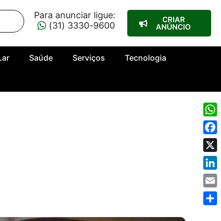
Para anunciar ligue:
CRIAR
(31) 3330-9600
ANÚNCIO
Lar
Saúde
Serviços
Tecnologia
Wha
Fac
X
Link
Emai
Shar