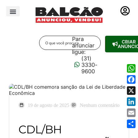
PUBLICIDADE LEGAL
Para
CRIAR
anunciar
ANÚNCI
ligue:
(31)
3330-
9600
Wha
Fac
X
19 de agosto de 2025
Nenhum comentário
Link
Emai
CDL/BH
Shar