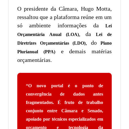
O presidente da Câmara, Hugo Motta,
ressaltou que a plataforma reúne em um
só ambiente informações da
Lei
, da
Orçamentária Anual (LOA)
Lei de
, do
Diretrizes Orçamentárias (LDO)
Plano
e demais matérias
Plurianual (PPA)
orçamentárias.
“O novo portal é o ponto de
convergência de dados antes
fragmentados. É fruto de trabalho
conjunto entre Câmara e Senado,
apoiado por técnicos especializados em
orçamento e tecnologia da