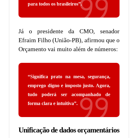
para todos os brasileiros”
.
Já o presidente da CMO, senador
Efraim Filho (União-PB), afirmou que o
Orçamento vai muito além de números:
“Significa prato na mesa, segurança,
emprego digno e imposto justo. Agora,
tudo poderá ser acompanhado de
forma clara e intuitiva
”.
Unificação de dados orçamentários