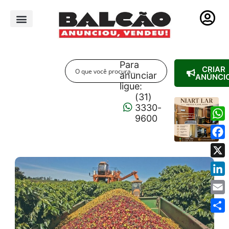
PUBLICIDADE LEGAL
Para
CRIAR
anunciar
ANÚNCI
ligue:
(31)
3330-
9600
Wha
Fac
X
Link
Emai
Shar