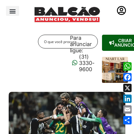
PUBLICIDADE LEGAL
Para
CRIAR
anunciar
ANÚNCI
ligue:
(31)
3330-
9600
Wha
Fac
X
Link
Emai
Shar