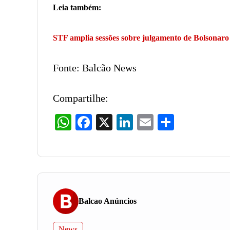
Leia também:
STF amplia sessões sobre julgamento de Bolsonaro
Fonte: Balcão News
Compartilhe:
WhatsApp
Facebook
X
LinkedIn
Email
Share
Balcao Anúncios
News