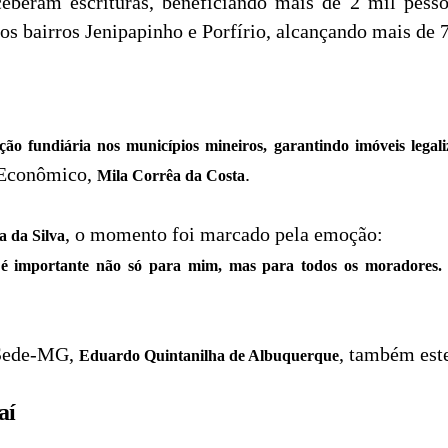
ceberam escrituras, beneficiando mais de 2 mil pesso
os bairros Jenipapinho e Porfírio, alcançando mais de
 fundiária nos municípios mineiros, garantindo imóveis legaliz
 Econômico,
.
Mila Corrêa da Costa
, o momento foi marcado pela emoção:
 da Silva
 é importante não só para mim, mas para todos os moradores. 
 Sede-MG,
, também este
Eduardo Quintanilha de Albuquerque
aí