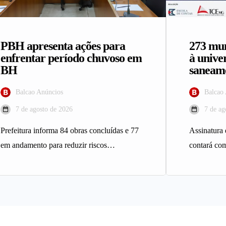
PBH apresenta ações para
273 mun
enfrentar período chuvoso em
à unive
BH
saneame
Balcao Anúncios
Balcao
7 de agosto de 2026
7 de ag
Prefeitura informa 84 obras concluídas e 77
Assinatura
em andamento para reduzir riscos
contará com
geológicos A Prefeitura de Belo
serviço de 
Horizonte…
municípios