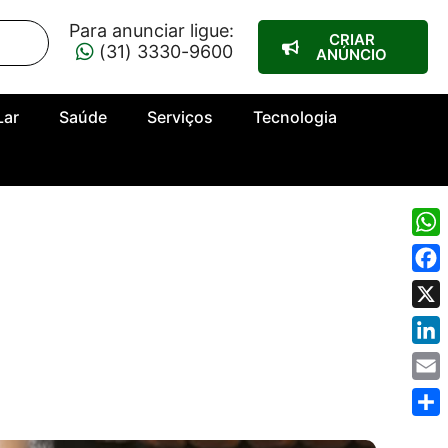
Para anunciar ligue:
CRIAR
(31) 3330-9600
ANÚNCIO
Lar
Saúde
Serviços
Tecnologia
Wha
Fac
X
Link
Emai
Shar