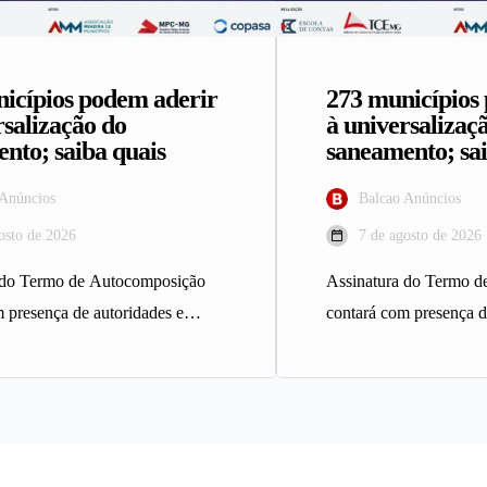
icípios podem aderir
273 municípios
rsalização do
à universalizaç
nto; saiba quais
saneamento; sai
 Anúncios
Balcao Anúncios
osto de 2026
7 de agosto de 2026
 do Termo de Autocomposição
Assinatura do Termo 
 presença de autoridades e
contará com presença d
atendimento técnico aos
serviço de atendimento
, no…
municípios, no…