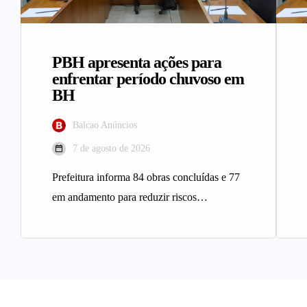
PBH apresenta ações para
enfrentar período chuvoso em
BH
Balcao Anúncios
7 de agosto de 2026
Prefeitura informa 84 obras concluídas e 77
em andamento para reduzir riscos
geológicos A Prefeitura de Belo
Horizonte…