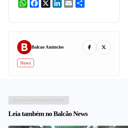
WhatsApp
Facebook
X
LinkedIn
Email
Share
Balcao Anúncios
News
Acesse www.balcaonews.com.br
Leia também no Balcão News