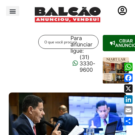
PUBLICIDADE LEGAL
Para
CRIAR
anunciar
ANÚNCI
ligue:
(31)
3330-
9600
Wha
Fac
X
Link
Emai
Shar