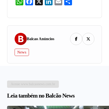
WhatsApp
Facebook
X
LinkedIn
Email
Share
Balcao Anúncios
News
Acesse www.balcaonews.com.br
Leia também no Balcão News