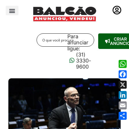
PUBLICIDADE LEGAL
Para
CRIAR
anunciar
ANÚNCI
ligue:
(31)
3330-
9600
Wha
Fac
X
Link
Emai
Shar