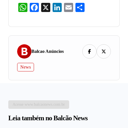
WhatsApp
Facebook
X
LinkedIn
Email
Share
Balcao Anúncios
News
Acesse www.balcaonews.com.br
Leia também no Balcão News