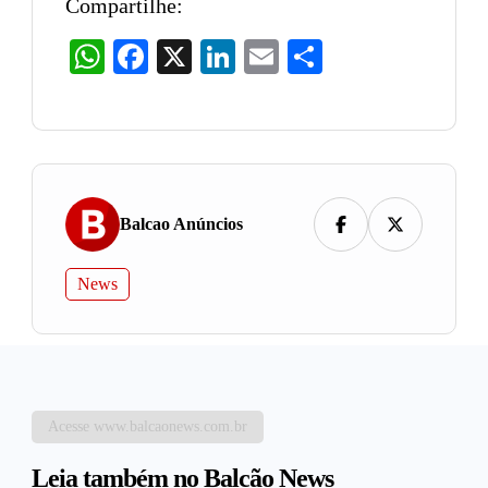
Compartilhe:
WhatsApp
Facebook
X
LinkedIn
Email
Share
Balcao Anúncios
News
Acesse www.balcaonews.com.br
Leia também no Balcão News