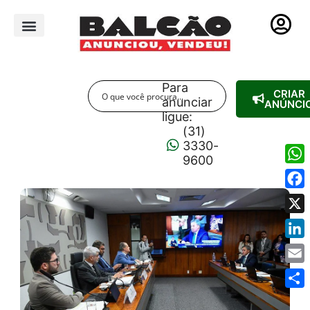
PUBLICIDADE LEGAL
Para
CRIAR
anunciar
ANÚNCI
ligue:
(31)
3330-
9600
Wha
Fac
X
Link
Emai
Shar