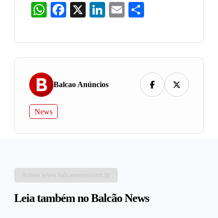
WhatsApp
Facebook
X
LinkedIn
Email
Share
Balcao Anúncios
News
Acesse www.balcaonews.com.br
Leia também no Balcão News