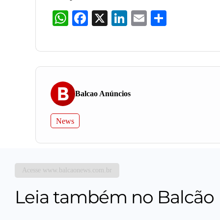
WhatsApp
Facebook
X
LinkedIn
Email
Share
Balcao Anúncios
News
Acesse www.balcaonews.com.br
Leia também no Balcão