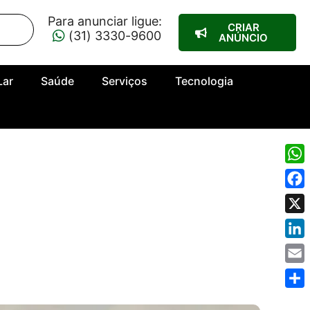
Para anunciar ligue:
CRIAR
(31) 3330-9600
ANÚNCIO
Lar
Saúde
Serviços
Tecnologia
Wha
Fac
X
Link
Emai
Shar