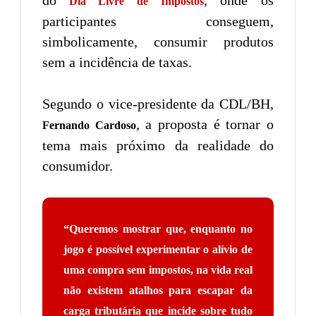
Dia Livre de Impostos
participantes conseguem,
simbolicamente, consumir produtos
sem a incidência de taxas.
Segundo o vice-presidente da CDL/BH,
, a proposta é tornar o
Fernando Cardoso
tema mais próximo da realidade do
consumidor.
“Queremos mostrar que, enquanto no
jogo é possível experimentar o alívio de
uma compra sem impostos, na vida real
não existem atalhos para escapar da
carga tributária que incide sobre tudo