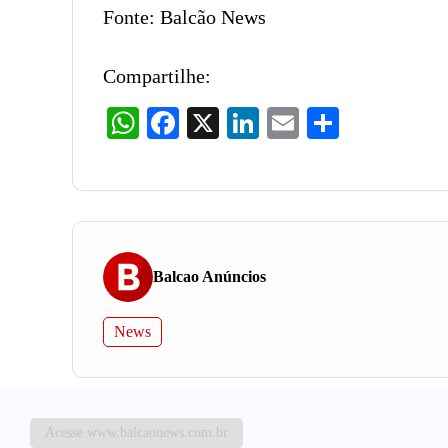
Fonte: Balcão News
Compartilhe:
WhatsApp
Facebook
X
LinkedIn
Email
Share
Balcao Anúncios
News
Acesse www.balcaonews.com.br