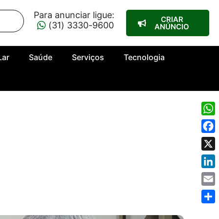
Para anunciar ligue:
CRIAR
(31) 3330-9600
ANÚNCIO
Lar
Saúde
Serviços
Tecnologia
Wha
Fac
X
Link
Emai
Shar