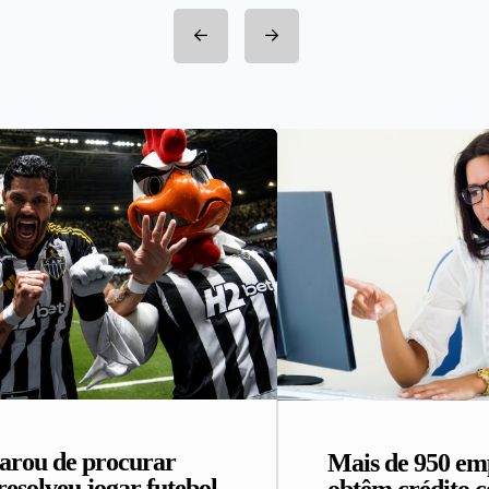
arou de procurar
Mais de 950 e
resolveu jogar futebol
obtêm crédito 