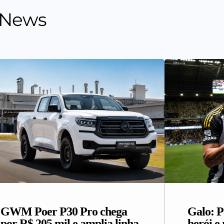
 News
GWM Poer P30 Pro chega
Galo: P
por R$ 205 mil e amplia linha
herói e 