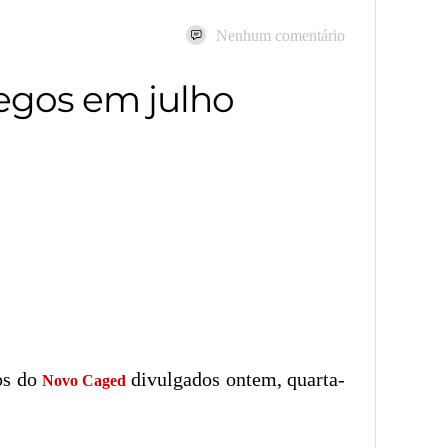
Nenhum comentário
regos em julho
os do
divulgados ontem, quarta-
Novo Caged