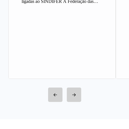
ligadas ao SINDIFER A Federação das
Indústrias do Estado de Minas Gerais
(FIEMG)…