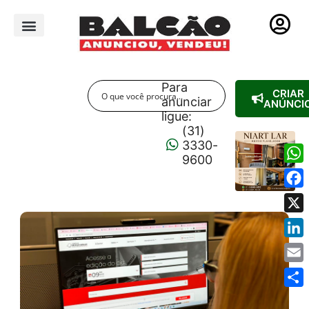
PUBLICIDADE LEGAL
Para
CRIAR
anunciar
ANÚNCI
ligue:
(31)
3330-
9600
Wha
Fac
X
Link
Emai
Shar