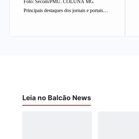
Foto: Secom/PMU. COLUNA MG
Principais destaques dos jornais e portais
integrantes da Rede Sindijori MG. Nova
Estação de…
Leia no Balcão News