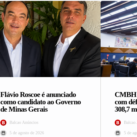
Flávio Roscoe é anunciado
CMBH a
como candidato ao Governo
com déf
de Minas Gerais
308,7 m
Balcao Anúncios
Balcao
5 de agosto de 2026
5 de ag