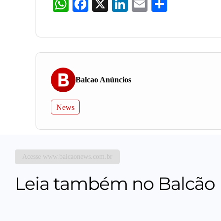
WhatsApp
Facebook
X
LinkedIn
Email
Share
Balcao Anúncios
News
Acesse www.balcaonews.com.br
Leia também no Balcão