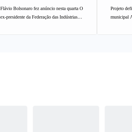
Flávio Bolsonaro fez anúncio nesta quarta O
Projeto def
ex-presidente da Federação das Indústrias
municipal 
do Estado de Minas Gerais (Fiemg),…
Horizonte a
Projeto…