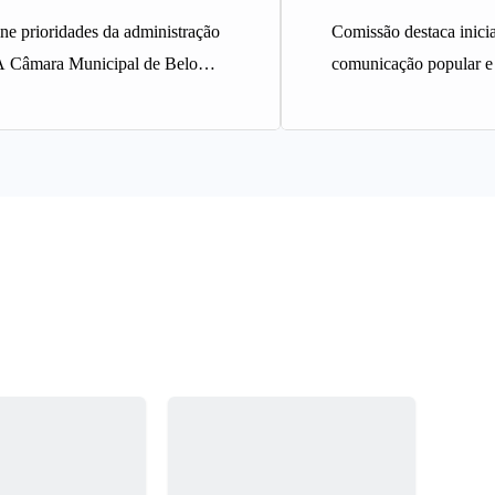
ine prioridades da administração
Comissão destaca inicia
A Câmara Municipal de Belo
comunicação popular e
provou, em turno único, o
A Comissão de Direit
Assembleia Legislativ