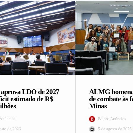
prova LDO de 2027
ALMG homenage
icit estimado de R$
de combate às 
ilhões
Minas
 Anúncios
Balcao Anúncios
osto de 2026
5 de agosto de 2026