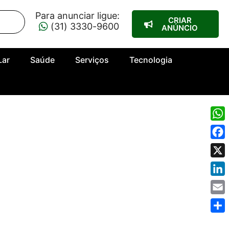
Para anunciar ligue:
CRIAR
(31) 3330-9600
ANÚNCIO
Lar
Saúde
Serviços
Tecnologia
Wha
Fac
X
Link
Emai
Shar