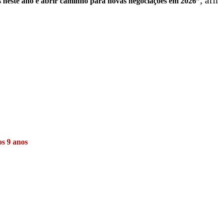
, af
 neste ano e abrir caminho para novas negociações em 2026”
os 9 anos