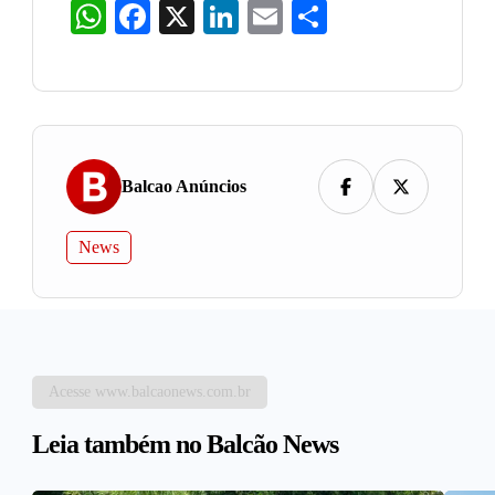
WhatsApp
Facebook
X
LinkedIn
Email
Share
Balcao Anúncios
News
Acesse www.balcaonews.com.br
Leia também no Balcão News