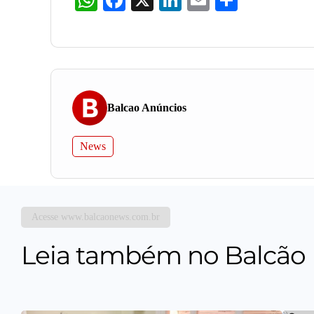
Balcao Anúncios
News
Acesse www.balcaonews.com.br
Leia também no Balcão