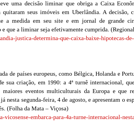
eve uma decisão liminar que obriga a Caixa Econôm
á quitaram seus imóveis em Uberlândia. A decisão, c
 a medida em seu site e em jornal de grande circ
e que a liminar seja efetivamente cumprida. (Regiona
landia-justica-determina-que-caixa-baixe-hipotecas-de
a de países europeus, como Bélgica, Holanda e Port
 sua criação, em 1990: a 4ª turnê internacional, qu
 maiores eventos multiculturais da Europa e que re
á nesta segunda-feira, 4 de agosto, e apresentam o espe
ês. (Folha da Mata – Viçosa)
a-vicosense-embarca-para-4a-turne-internacional-nest