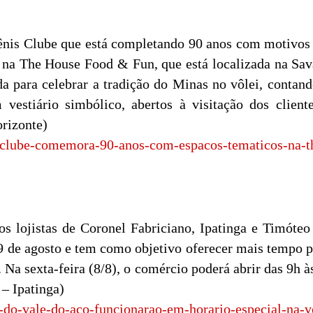
s Clube que está completando 90 anos com motivos de
o na The House Food & Fun, que está localizada na Sav
 para celebrar a tradição do Minas no vôlei, contand
 vestiário simbólico, abertos à visitação dos client
rizonte)
s-clube-comemora-90-anos-com-espacos-tematicos-na-t
s lojistas de Coronel Fabriciano, Ipatinga e Timóteo
e 9 de agosto e tem como objetivo oferecer mais tempo 
. Na sexta-feira (8/8), o comércio poderá abrir das 9h 
 – Ipatinga)
s-do-vale-do-aco-funcionarao-em-horario-especial-na-v