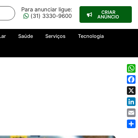
Para anunciar ligue:
CRIAR
(31) 3330-9600
ANÚNCIO
Lar
Saúde
Serviços
Tecnologia
Wha
Fac
X
Link
Emai
Shar